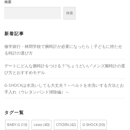
検索
検索
新着記事
修学旅行・林間学校で腕時計が必要になったら｜子どもに持たせ
る時計の選び方
デートにどんな腕時計をつける？“ちょうどいい”メンズ腕時計の選
び方とおすすめモデル
G-SHOCKは水洗いしても大丈夫？～ベルトを水洗いする方法とお
手入れ（ウレタンバンド掃除編）～
タグ一覧
BABY-G
(10)
casio
(40)
CITIZEN
(42)
G-SHOCK
(50)