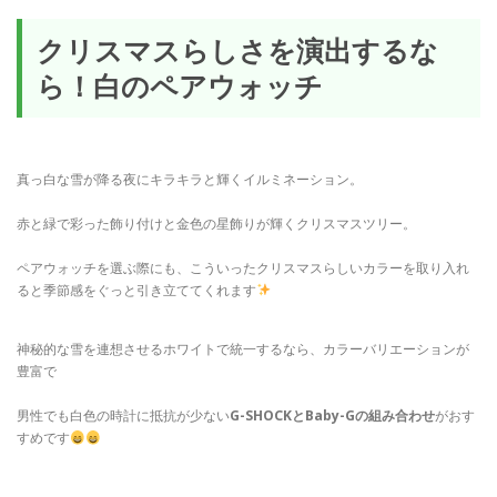
クリスマスらしさを演出するな
ら！白のペアウォッチ
真っ白な雪が降る夜にキラキラと輝くイルミネーション。
赤と緑で彩った飾り付けと金色の星飾りが輝くクリスマスツリー。
ペアウォッチを選ぶ際にも、こういったクリスマスらしいカラーを取り入れ
ると季節感をぐっと引き立ててくれます
神秘的な雪を連想させるホワイトで統一するなら、カラーバリエーションが
豊富で
男性でも白色の時計に抵抗が少ない
G-SHOCKとBaby-Gの組み合わせ
がおす
すめです