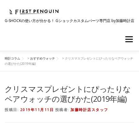
コ
ン
テ
G-SHOCKの使い方が分かる！ Gショックカスタムパーツ専門店 by加藤時計店
ン
ツ
へ
メニュー
ス
キ
ッ
プ
時計コラム
>
おすすめウォッチ
>
クリスマスプレゼントにぴったりなペアウォッチ
会社について
事業紹介
ワクワク企画
の選びかた(2019年編)
クリスマスプレゼントにぴったりな
時計コラム
ラインナップ
ショップリスト
ペアウォッチの選びかた(2019年編)
採用情報
投稿日:
2019年11月11日
投稿者:
加藤時計店スタッフ