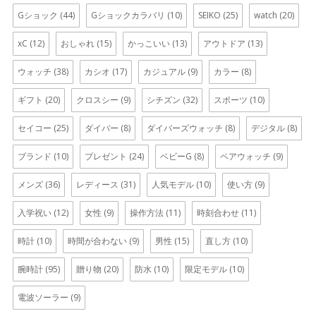
Gショック
(44)
Gショックカラバリ
(10)
SEIKO
(25)
watch
(20)
xC
(12)
おしゃれ
(15)
かっこいい
(13)
アウトドア
(13)
ウォッチ
(38)
カシオ
(17)
カジュアル
(9)
カラー
(8)
ギフト
(20)
クロスシー
(9)
シチズン
(32)
スポーツ
(10)
セイコー
(25)
ダイバー
(8)
ダイバーズウォッチ
(8)
デジタル
(8)
ブランド
(10)
プレゼント
(24)
ベビーG
(8)
ペアウォッチ
(9)
メンズ
(36)
レディース
(31)
人気モデル
(10)
使い方
(9)
入学祝い
(12)
女性
(9)
操作方法
(11)
時刻合わせ
(11)
時計
(10)
時間が合わない
(9)
男性
(15)
直し方
(10)
腕時計
(95)
贈り物
(20)
防水
(10)
限定モデル
(10)
電波ソーラー
(9)