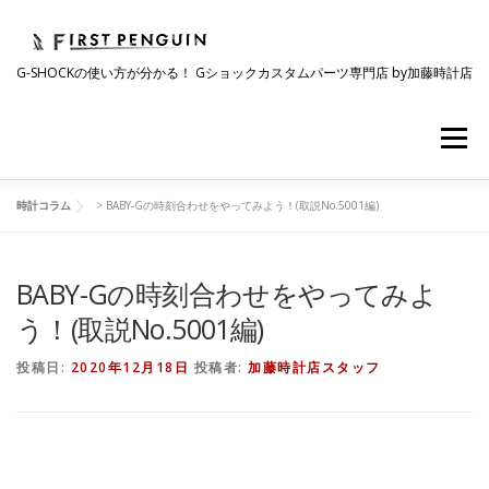
コ
ン
テ
G-SHOCKの使い方が分かる！ Gショックカスタムパーツ専門店 by加藤時計店
ン
ツ
へ
メニュー
ス
キ
ッ
プ
時計コラム
>
BABY-Gの時刻合わせをやってみよう！(取説No.5001編)
会社について
事業紹介
ワクワク企画
BABY-Gの時刻合わせをやってみよ
時計コラム
ラインナップ
ショップリスト
う！(取説No.5001編)
投稿日:
2020年12月18日
投稿者:
加藤時計店スタッフ
採用情報