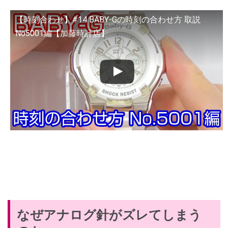
【時刻合わせ】#14 BABY-Gの時刻の合わせ方 取説
No5001編【加藤時計店】
なぜアナログ針がズレてしまう