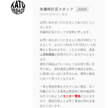
加藤時計店スタッフ
投稿者
2022年9月28日
返信
お問い合わせいただきましてありがとうご
ざいます。
加藤時計店スタッフの安岡と申します。
お問い合わせいただきました黒の5001につ
きまして、おそらくBGA-110-1B2という品
番かと思われますが、こちらの場合、液晶
は
反転液晶
が採用されているモデルとなり
ます。
通常の液晶はグレーのような白地で黒い文
字に対し、反転液晶は通常の液晶を反転し
た黒地に白っぽい文字のため、通常の液晶
に比べて見づらくなります。
一度も電池交換をされていない場合、元々
内臓されている電池は製造時に動作確認等
を行うためようの
モニター電池
となります
ので、製品仕様よりは早く電池が切れる場
合がございます。