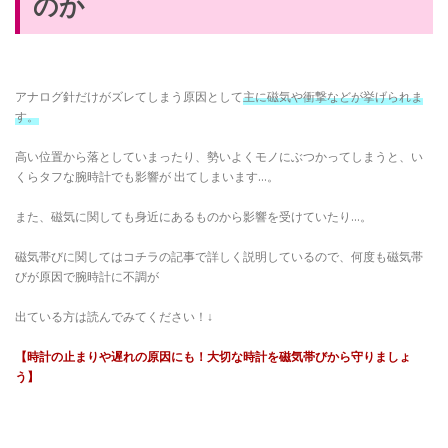
のか
アナログ針だけがズレてしまう原因として
主に磁気や衝撃などが挙げられま
す。
高い位置から落としていまったり、勢いよくモノにぶつかってしまうと、い
くらタフな腕時計でも影響が
出てしまいます…。
また、磁気に関しても身近にあるものから影響を受けていたり…。
磁気帯びに関してはコチラの記事で詳しく説明しているので、何度も磁気帯
びが原因で腕時計に不調が
出ている方は読んでみてください！↓
【時計の止まりや遅れの原因にも！大切な時計を磁気帯びから守りましょ
う】