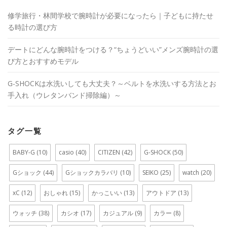
修学旅行・林間学校で腕時計が必要になったら｜子どもに持たせ
る時計の選び方
デートにどんな腕時計をつける？“ちょうどいい”メンズ腕時計の選
び方とおすすめモデル
G-SHOCKは水洗いしても大丈夫？～ベルトを水洗いする方法とお
手入れ（ウレタンバンド掃除編）～
タグ一覧
BABY-G
(10)
casio
(40)
CITIZEN
(42)
G-SHOCK
(50)
Gショック
(44)
Gショックカラバリ
(10)
SEIKO
(25)
watch
(20)
xC
(12)
おしゃれ
(15)
かっこいい
(13)
アウトドア
(13)
ウォッチ
(38)
カシオ
(17)
カジュアル
(9)
カラー
(8)