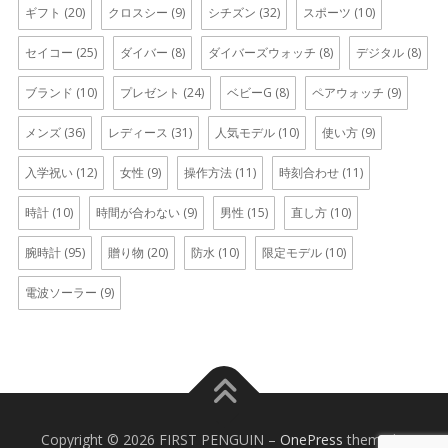
ギフト
(20)
クロスシー
(9)
シチズン
(32)
スポーツ
(10)
セイコー
(25)
ダイバー
(8)
ダイバーズウォッチ
(8)
デジタル
(8)
ブランド
(10)
プレゼント
(24)
ベビーG
(8)
ペアウォッチ
(9)
メンズ
(36)
レディース
(31)
人気モデル
(10)
使い方
(9)
入学祝い
(12)
女性
(9)
操作方法
(11)
時刻合わせ
(11)
時計
(10)
時間が合わない
(9)
男性
(15)
直し方
(10)
腕時計
(95)
贈り物
(20)
防水
(10)
限定モデル
(10)
電波ソーラー
(9)
Copyright © 2026 FIRST PENGUIN
–
OnePress
theme by