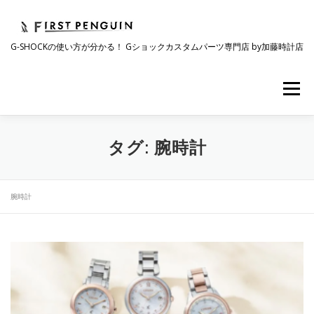
コ
ン
テ
G-SHOCKの使い方が分かる！ Gショックカスタムパーツ専門店 by加藤時計店
ン
ツ
へ
メニュー
ス
キ
ッ
プ
会社について
事業紹介
ワクワク企画
タグ:
腕時計
時計コラム
ラインナップ
ショップリスト
腕時計
採用情報