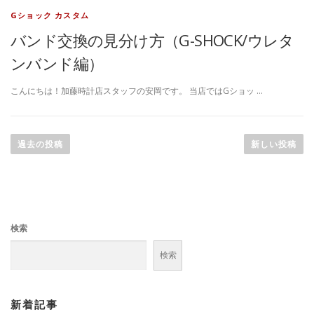
Gショック カスタム
バンド交換の見分け方（G-SHOCK/ウレタ
ンバンド編）
こんにちは！加藤時計店スタッフの安岡です。 当店ではGショッ …
投
稿
過去の投稿
新しい投稿
ナ
ビ
ゲ
ー
検索
シ
ョ
検索
ン
新着記事