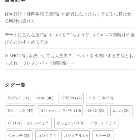
新着記事
修学旅行・林間学校で腕時計が必要になったら｜子どもに持たせ
る時計の選び方
デートにどんな腕時計をつける？“ちょうどいい”メンズ腕時計の選
び方とおすすめモデル
G-SHOCKは水洗いしても大丈夫？～ベルトを水洗いする方法とお
手入れ（ウレタンバンド掃除編）～
タグ一覧
BABY-G
(10)
casio
(40)
CITIZEN
(42)
G-SHOCK
(50)
Gショック
(44)
Gショックカラバリ
(10)
SEIKO
(25)
watch
(20)
xC
(12)
おしゃれ
(15)
かっこいい
(13)
アウトドア
(13)
ウォッチ
(38)
カシオ
(17)
カジュアル
(9)
カラー
(8)