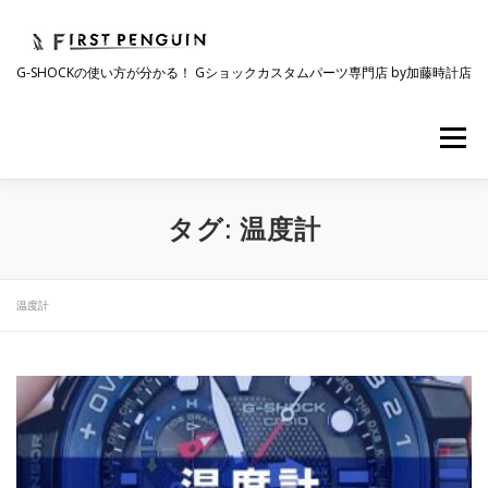
コ
ン
テ
G-SHOCKの使い方が分かる！ Gショックカスタムパーツ専門店 by加藤時計店
ン
ツ
へ
メニュー
ス
キ
ッ
プ
会社について
事業紹介
ワクワク企画
タグ:
温度計
時計コラム
ラインナップ
ショップリスト
温度計
採用情報