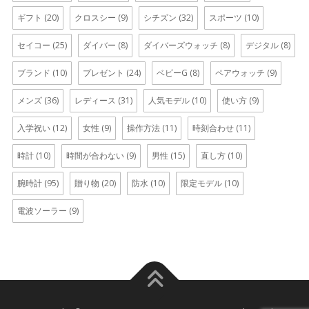
ギフト
(20)
クロスシー
(9)
シチズン
(32)
スポーツ
(10)
セイコー
(25)
ダイバー
(8)
ダイバーズウォッチ
(8)
デジタル
(8)
ブランド
(10)
プレゼント
(24)
ベビーG
(8)
ペアウォッチ
(9)
メンズ
(36)
レディース
(31)
人気モデル
(10)
使い方
(9)
入学祝い
(12)
女性
(9)
操作方法
(11)
時刻合わせ
(11)
時計
(10)
時間が合わない
(9)
男性
(15)
直し方
(10)
腕時計
(95)
贈り物
(20)
防水
(10)
限定モデル
(10)
電波ソーラー
(9)