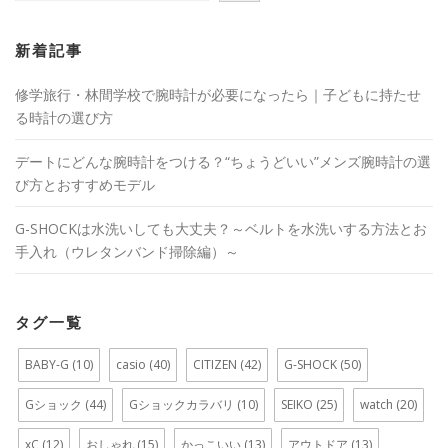
ン
新着記事
修学旅行・林間学校で腕時計が必要になったら｜子どもに持たせ
る時計の選び方
デートにどんな腕時計をつける？“ちょうどいい”メンズ腕時計の選
び方とおすすめモデル
G-SHOCKは水洗いしても大丈夫？～ベルトを水洗いする方法とお
手入れ（ウレタンバンド掃除編）～
タグ一覧
BABY-G
(10)
casio
(40)
CITIZEN
(42)
G-SHOCK
(50)
Gショック
(44)
Gショックカラバリ
(10)
SEIKO
(25)
watch
(20)
xC
(12)
おしゃれ
(15)
かっこいい
(13)
アウトドア
(13)