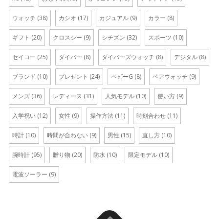
ウォッチ
(38)
カシオ
(17)
カジュアル
(9)
カラー
(8)
ギフト
(20)
クロスシー
(9)
シチズン
(32)
スポーツ
(10)
セイコー
(25)
ダイバー
(8)
ダイバーズウォッチ
(8)
デジタル
(8)
ブランド
(10)
プレゼント
(24)
ベビーG
(8)
ペアウォッチ
(9)
メンズ
(36)
レディース
(31)
人気モデル
(10)
使い方
(9)
入学祝い
(12)
女性
(9)
操作方法
(11)
時刻合わせ
(11)
時計
(10)
時間が合わない
(9)
男性
(15)
直し方
(10)
腕時計
(95)
贈り物
(20)
防水
(10)
限定モデル
(10)
電波ソーラー
(9)