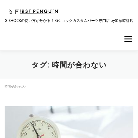
コ
ン
テ
G-SHOCKの使い方が分かる！ Gショックカスタムパーツ専門店 by加藤時計店
ン
ツ
へ
メニュー
ス
キ
ッ
プ
会社について
事業紹介
ワクワク企画
タグ:
時間が合わない
時計コラム
ラインナップ
ショップリスト
時間が合わない
採用情報