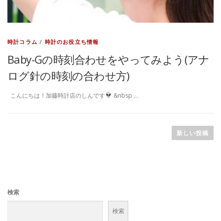
時計コラム
/
時計のお役立ち情報
Baby-Gの時刻合わせをやってみよう(アナ
ログ針の時刻の合わせ方)
こんにちは！加藤時計店のしんです
&nbsp …
投
稿
新しい投稿
ナ
ビ
ゲ
ー
検索
シ
ョ
検索