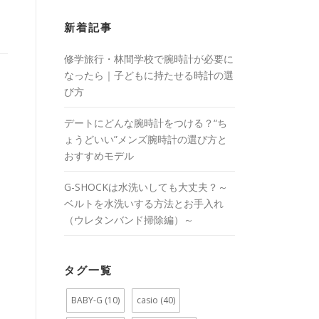
新着記事
修学旅行・林間学校で腕時計が必要に
なったら｜子どもに持たせる時計の選
び方
デートにどんな腕時計をつける？“ち
ょうどいい”メンズ腕時計の選び方と
おすすめモデル
G-SHOCKは水洗いしても大丈夫？～
ベルトを水洗いする方法とお手入れ
（ウレタンバンド掃除編）～
タグ一覧
BABY-G
(10)
casio
(40)