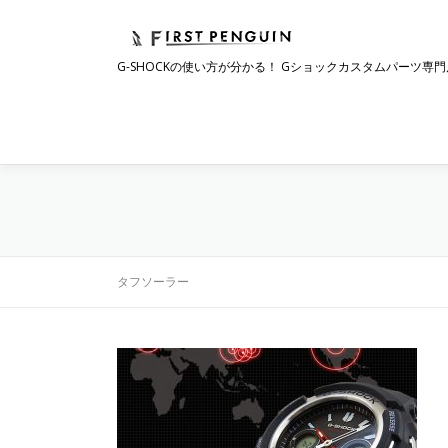
コ
ン
テ
G-SHOCKの使い方が分かる！ Gショックカスタムパーツ専門
ン
ツ
へ
ス
キ
ッ
プ
タフソーラー