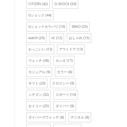
CITIZEN
(42)
G-SHOCK
(50)
Gショック
(44)
Gショックカラバリ
(10)
SEIKO
(25)
watch
(20)
xC
(12)
おしゃれ
(15)
かっこいい
(13)
アウトドア
(13)
ウォッチ
(38)
カシオ
(17)
カジュアル
(9)
カラー
(8)
ギフト
(20)
クロスシー
(9)
シチズン
(32)
スポーツ
(10)
セイコー
(25)
ダイバー
(8)
ダイバーズウォッチ
(8)
デジタル
(8)