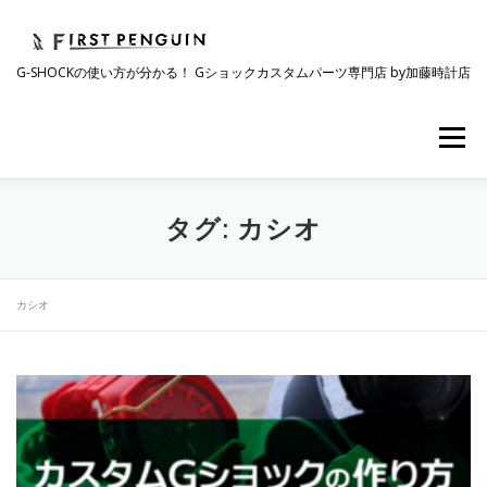
コ
ン
テ
G-SHOCKの使い方が分かる！ Gショックカスタムパーツ専門店 by加藤時計店
ン
ツ
へ
メニュー
ス
キ
ッ
プ
会社について
事業紹介
ワクワク企画
タグ:
カシオ
時計コラム
ラインナップ
ショップリスト
カシオ
採用情報