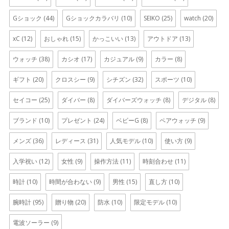
Gショック
(44)
Gショックカラバリ
(10)
SEIKO
(25)
watch
(20)
xC
(12)
おしゃれ
(15)
かっこいい
(13)
アウトドア
(13)
ウォッチ
(38)
カシオ
(17)
カジュアル
(9)
カラー
(8)
ギフト
(20)
クロスシー
(9)
シチズン
(32)
スポーツ
(10)
セイコー
(25)
ダイバー
(8)
ダイバーズウォッチ
(8)
デジタル
(8)
ブランド
(10)
プレゼント
(24)
ベビーG
(8)
ペアウォッチ
(9)
メンズ
(36)
レディース
(31)
人気モデル
(10)
使い方
(9)
入学祝い
(12)
女性
(9)
操作方法
(11)
時刻合わせ
(11)
時計
(10)
時間が合わない
(9)
男性
(15)
直し方
(10)
腕時計
(95)
贈り物
(20)
防水
(10)
限定モデル
(10)
電波ソーラー
(9)