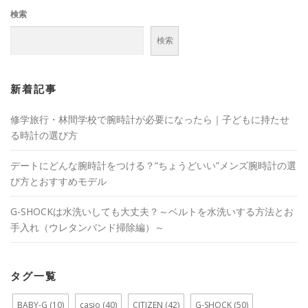
ー
検索
シ
ョ
検索
ン
新着記事
修学旅行・林間学校で腕時計が必要になったら｜子どもに持たせ
る時計の選び方
デートにどんな腕時計をつける？“ちょうどいい”メンズ腕時計の選
び方とおすすめモデル
G-SHOCKは水洗いしても大丈夫？～ベルトを水洗いする方法とお
手入れ（ウレタンバンド掃除編）～
タグ一覧
BABY-G
(10)
casio
(40)
CITIZEN
(42)
G-SHOCK
(50)