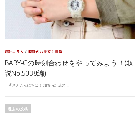
時計コラム
/
時計のお役立ち情報
BABY-Gの時刻合わせをやってみよう！(取
説No.5338編)
皆さんこんにちは！ 加藤時計店ス …
投
稿
過去の投稿
ナ
ビ
ゲ