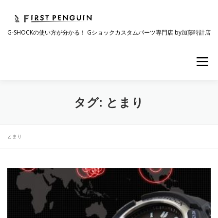
コ
ン
テ
G-SHOCKの使い方が分かる！ Gショックカスタムパーツ専門店 by加藤時計店
ン
ツ
へ
メニュー
ス
キ
ッ
プ
会社について
事業紹介
ワクワク企画
タグ:
とまり
時計コラム
ラインナップ
ショップリスト
とまり
採用情報