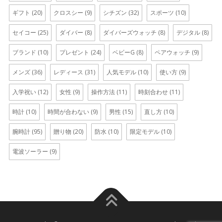
ギフト
(20)
クロスシー
(9)
シチズン
(32)
スポーツ
(10)
セイコー
(25)
ダイバー
(8)
ダイバーズウォッチ
(8)
デジタル
(8)
ブランド
(10)
プレゼント
(24)
ベビーG
(8)
ペアウォッチ
(9)
メンズ
(36)
レディース
(31)
人気モデル
(10)
使い方
(9)
入学祝い
(12)
女性
(9)
操作方法
(11)
時刻合わせ
(11)
時計
(10)
時間が合わない
(9)
男性
(15)
直し方
(10)
腕時計
(95)
贈り物
(20)
防水
(10)
限定モデル
(10)
電波ソーラー
(9)