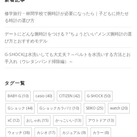
新着記事
修学旅行・林間学校で腕時計が必要になったら｜子どもに持たせ
る時計の選び方
デートにどんな腕時計をつける？“ちょうどいい”メンズ腕時計の選
び方とおすすめモデル
G-SHOCKは水洗いしても大丈夫？～ベルトを水洗いする方法とお
手入れ（ウレタンバンド掃除編）～
タグ一覧
BABY-G
(10)
casio
(40)
CITIZEN
(42)
G-SHOCK
(50)
Gショック
(44)
Gショックカラバリ
(10)
SEIKO
(25)
watch
(20)
xC
(12)
おしゃれ
(15)
かっこいい
(13)
アウトドア
(13)
ウォッチ
(38)
カシオ
(17)
カジュアル
(9)
カラー
(8)