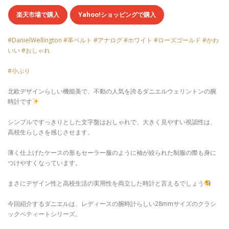
楽天市場で購入
Yahoo!ショッピングで購入
#DanielWellington #革ベルト #アナログ #ホワイト #ローズゴールド #かわ
いい #おしゃれ
#小ぶり
北欧デザインらしい機能美で、不動の人気を誇るダニエルウェリントンの腕
時計です
シンプルですっきりとした文字盤はおしゃれで、大きく見やすい視認性は、
高校生らしさを感じさせます。
薄く仕上げたケースの形もセーラー服のように袖が絞られた制服の際も身に
つけやすくなっています。
まさにデザイン性と高校生活の実用性を両立した時計と言えるでしょう
今回紹介するダニエルは、
レディースの腕時計らしい28mmサイズのクラシ
ックペティートシリーズ。