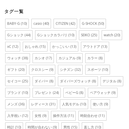
タグ一覧
BABY-G
(10)
casio
(40)
CITIZEN
(42)
G-SHOCK
(50)
Gショック
(44)
Gショックカラバリ
(10)
SEIKO
(25)
watch
(20)
xC
(12)
おしゃれ
(15)
かっこいい
(13)
アウトドア
(13)
ウォッチ
(38)
カシオ
(17)
カジュアル
(9)
カラー
(8)
ギフト
(20)
クロスシー
(9)
シチズン
(32)
スポーツ
(10)
セイコー
(25)
ダイバー
(8)
ダイバーズウォッチ
(8)
デジタル
(8)
ブランド
(10)
プレゼント
(24)
ベビーG
(8)
ペアウォッチ
(9)
メンズ
(36)
レディース
(31)
人気モデル
(10)
使い方
(9)
入学祝い
(12)
女性
(9)
操作方法
(11)
時刻合わせ
(11)
時計
(10)
時間が合わない
(9)
男性
(15)
直し方
(10)