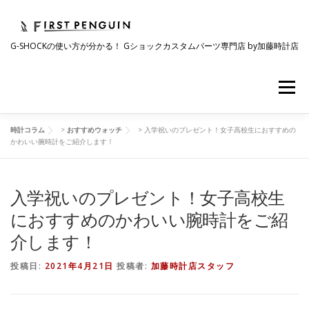
コ
ン
テ
G-SHOCKの使い方が分かる！ Gショックカスタムパーツ専門店 by加藤時計店
ン
ツ
へ
メニュー
ス
キ
ッ
プ
時計コラム
>
おすすめウォッチ
>
入学祝いのプレゼント！女子高校生におすすめの
会社について
事業紹介
ワクワク企画
かわいい腕時計をご紹介します！
入学祝いのプレゼント！女子高校生
時計コラム
ラインナップ
ショップリスト
におすすめのかわいい腕時計をご紹
介します！
採用情報
投稿日:
2021年4月21日
投稿者:
加藤時計店スタッフ