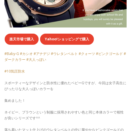
楽天市場で購入
Yahoo!ショッピングで購入
#Baby-G #カシオ #アナデジ #ウレタンベルト #クォーツ #ピンクゴールド #
ダークカラー #大人っぽい
#10気圧防水
スポーティーなデザインと防水性に優れたベビーGですが、今回は女子高生に
ぴったりな大人っぽいカラーを
集めました！
ネイビー、ブラウンという制服に採用されやすい色と同じ本体カラーで相性
が良いシリーズです^^
落ち着いたマット仕上げのウレタンベルトの中に華やかなピンクゴールドの