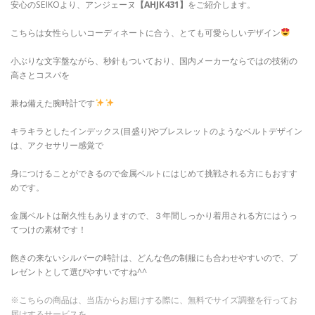
安心のSEIKOより、アンジェーヌ
【AHJK431】
をご紹介します。
こちらは女性らしいコーディネートに合う、とても可愛らしいデザイン
小ぶりな文字盤ながら、秒針もついており、国内メーカーならではの技術の
高さとコスパを
兼ね備えた腕時計です
キラキラとしたインデックス(目盛り)やブレスレットのようなベルトデザイン
は、アクセサリー感覚で
身につけることができるので金属ベルトにはじめて挑戦される方にもおすす
めです。
金属ベルトは耐久性もありますので、３年間しっかり着用される方にはうっ
てつけの素材です！
飽きの来ないシルバーの時計は、どんな色の制服にも合わせやすいので、プ
レゼントとして選びやすいですね^^
※こちらの商品は、当店からお届けする際に、無料でサイズ調整を行ってお
届けするサービスを