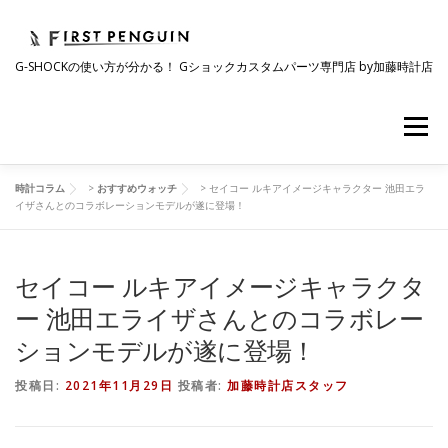
コ
ン
テ
G-SHOCKの使い方が分かる！ Gショックカスタムパーツ専門店 by加藤時計店
ン
ツ
へ
メニュー
ス
キ
ッ
プ
時計コラム
>
おすすめウォッチ
>
セイコー ルキアイメージキャラクター 池田エラ
会社について
事業紹介
ワクワク企画
イザさんとのコラボレーションモデルが遂に登場！
セイコー ルキアイメージキャラクタ
時計コラム
ラインナップ
ショップリスト
ー 池田エライザさんとのコラボレー
ションモデルが遂に登場！
採用情報
投稿日:
2021年11月29日
投稿者:
加藤時計店スタッフ