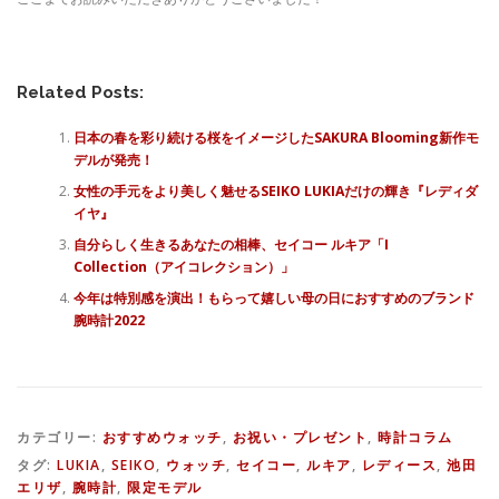
Related Posts:
日本の春を彩り続ける桜をイメージしたSAKURA Blooming新作モ
デルが発売！
女性の手元をより美しく魅せるSEIKO LUKIAだけの輝き『レディダ
イヤ』
自分らしく生きるあなたの相棒、セイコー ルキア「I
Collection（アイコレクション）」
今年は特別感を演出！もらって嬉しい母の日におすすめのブランド
腕時計2022
カテゴリー:
おすすめウォッチ
,
お祝い・プレゼント
,
時計コラム
タグ:
LUKIA
,
SEIKO
,
ウォッチ
,
セイコー
,
ルキア
,
レディース
,
池田
エリザ
,
腕時計
,
限定モデル