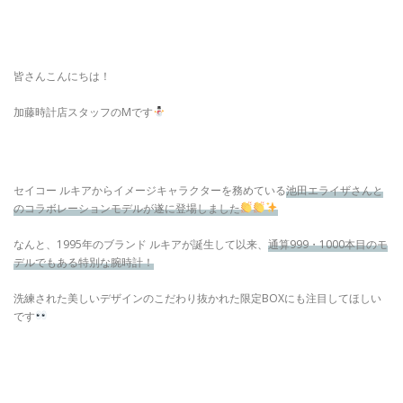
皆さんこんにちは！
加藤時計店スタッフのMです
セイコー ルキアからイメージキャラクターを務めている
池田エライザさんと
のコラボレーションモデルが遂に登場しました
なんと、1995年のブランド ルキアが誕生して以来、
通算999・1000本目のモ
デルでもある特別な腕時計！
洗練された美しいデザインのこだわり抜かれた限定BOXにも注目してほしい
です