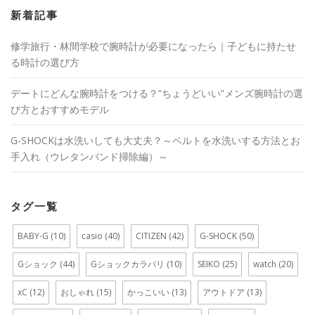
新着記事
修学旅行・林間学校で腕時計が必要になったら｜子どもに持たせ
る時計の選び方
デートにどんな腕時計をつける？“ちょうどいい”メンズ腕時計の選
び方とおすすめモデル
G-SHOCKは水洗いしても大丈夫？～ベルトを水洗いする方法とお
手入れ（ウレタンバンド掃除編）～
タグ一覧
BABY-G
(10)
casio
(40)
CITIZEN
(42)
G-SHOCK
(50)
Gショック
(44)
Gショックカラバリ
(10)
SEIKO
(25)
watch
(20)
xC
(12)
おしゃれ
(15)
かっこいい
(13)
アウトドア
(13)