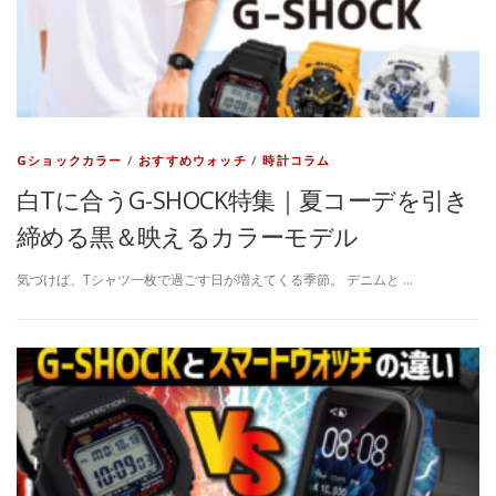
Gショックカラー
/
おすすめウォッチ
/
時計コラム
白Tに合うG-SHOCK特集｜夏コーデを引き
締める黒＆映えるカラーモデル
気づけば、Tシャツ一枚で過ごす日が増えてくる季節。 デニムと …