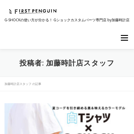
コ
ン
テ
G-SHOCKの使い方が分かる！ Gショックカスタムパーツ専門店 by加藤時計店
ン
ツ
へ
メニュー
ス
キ
ッ
プ
会社について
事業紹介
ワクワク企画
投稿者:
加藤時計店スタッフ
時計コラム
ラインナップ
ショップリスト
加藤時計店スタッフ の記事
採用情報