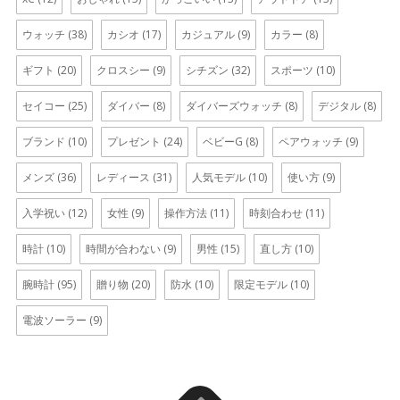
ウォッチ
(38)
カシオ
(17)
カジュアル
(9)
カラー
(8)
ギフト
(20)
クロスシー
(9)
シチズン
(32)
スポーツ
(10)
セイコー
(25)
ダイバー
(8)
ダイバーズウォッチ
(8)
デジタル
(8)
ブランド
(10)
プレゼント
(24)
ベビーG
(8)
ペアウォッチ
(9)
メンズ
(36)
レディース
(31)
人気モデル
(10)
使い方
(9)
入学祝い
(12)
女性
(9)
操作方法
(11)
時刻合わせ
(11)
時計
(10)
時間が合わない
(9)
男性
(15)
直し方
(10)
腕時計
(95)
贈り物
(20)
防水
(10)
限定モデル
(10)
電波ソーラー
(9)