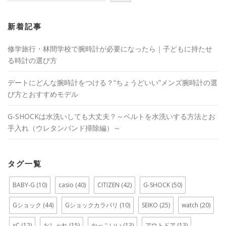
ン
新着記事
修学旅行・林間学校で腕時計が必要になったら｜子どもに持たせ
る時計の選び方
デートにどんな腕時計をつける？“ちょうどいい”メンズ腕時計の選
び方とおすすめモデル
G-SHOCKは水洗いしても大丈夫？～ベルトを水洗いする方法とお
手入れ（ウレタンバンド掃除編）～
タグ一覧
BABY-G
(10)
casio
(40)
CITIZEN
(42)
G-SHOCK
(50)
Gショック
(44)
Gショックカラバリ
(10)
SEIKO
(25)
watch
(20)
xC
(12)
おしゃれ
(15)
かっこいい
(13)
アウトドア
(13)