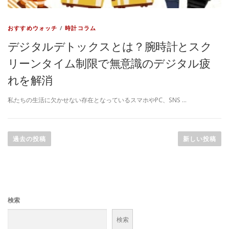
おすすめウォッチ
/
時計コラム
デジタルデトックスとは？腕時計とスク
リーンタイム制限で無意識のデジタル疲
れを解消
私たちの生活に欠かせない存在となっているスマホやPC、SNS …
投
稿
過去の投稿
新しい投稿
ナ
ビ
ゲ
ー
検索
シ
ョ
検索