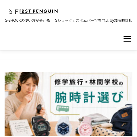
コ
ン
テ
G-SHOCKの使い方が分かる！ Gショックカスタムパーツ専門店 by加藤時計店
ン
ツ
へ
メニュー
ス
キ
ッ
プ
会社について
事業紹介
ワクワク企画
ブ
時計コラム
ラインナップ
ショップリスト
ロ
グ
採用情報