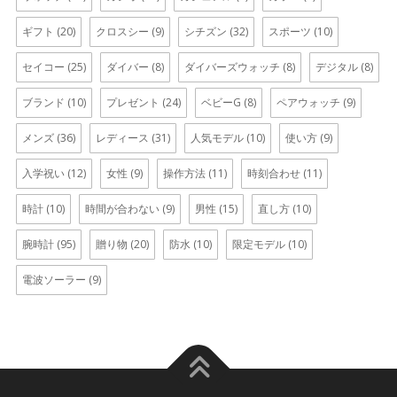
ギフト
(20)
クロスシー
(9)
シチズン
(32)
スポーツ
(10)
セイコー
(25)
ダイバー
(8)
ダイバーズウォッチ
(8)
デジタル
(8)
ブランド
(10)
プレゼント
(24)
ベビーG
(8)
ペアウォッチ
(9)
メンズ
(36)
レディース
(31)
人気モデル
(10)
使い方
(9)
入学祝い
(12)
女性
(9)
操作方法
(11)
時刻合わせ
(11)
時計
(10)
時間が合わない
(9)
男性
(15)
直し方
(10)
腕時計
(95)
贈り物
(20)
防水
(10)
限定モデル
(10)
電波ソーラー
(9)