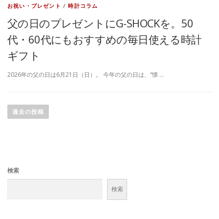
お祝い・プレゼント
/
時計コラム
父の日のプレゼントにG-SHOCKを。50
代・60代にもおすすめの毎日使える時計
ギフト
2026年の父の日は6月21日（日）。 今年の父の日は、“懐 …
投
稿
過去の投稿
ナ
ビ
ゲ
ー
検索
シ
ョ
検索
ン