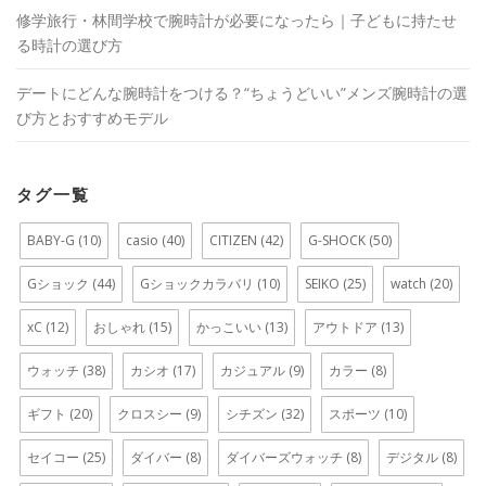
修学旅行・林間学校で腕時計が必要になったら｜子どもに持たせ
る時計の選び方
デートにどんな腕時計をつける？“ちょうどいい”メンズ腕時計の選
び方とおすすめモデル
タグ一覧
BABY-G
(10)
casio
(40)
CITIZEN
(42)
G-SHOCK
(50)
Gショック
(44)
Gショックカラバリ
(10)
SEIKO
(25)
watch
(20)
xC
(12)
おしゃれ
(15)
かっこいい
(13)
アウトドア
(13)
ウォッチ
(38)
カシオ
(17)
カジュアル
(9)
カラー
(8)
ギフト
(20)
クロスシー
(9)
シチズン
(32)
スポーツ
(10)
セイコー
(25)
ダイバー
(8)
ダイバーズウォッチ
(8)
デジタル
(8)