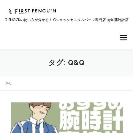
コ
ン
テ
G-SHOCKの使い方が分かる！ Gショックカスタムパーツ専門店 by加藤時計店
ン
ツ
へ
メニュー
ス
キ
ッ
プ
会社について
事業紹介
ワクワク企画
タグ:
Q&Q
時計コラム
ラインナップ
ショップリスト
Q&Q
採用情報