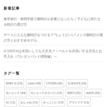
新着記事
修学旅行・林間学校で腕時計が必要になったら｜子どもに持たせ
る時計の選び方
デートにどんな腕時計をつける？“ちょうどいい”メンズ腕時計の選
び方とおすすめモデル
G-SHOCKは水洗いしても大丈夫？～ベルトを水洗いする方法とお
手入れ（ウレタンバンド掃除編）～
タグ一覧
BABY-G
(10)
casio
(40)
CITIZEN
(42)
G-SHOCK
(50)
Gショック
(44)
Gショックカラバリ
(10)
SEIKO
(25)
watch
(20)
xC
(12)
おしゃれ
(15)
かっこいい
(13)
アウトドア
(13)