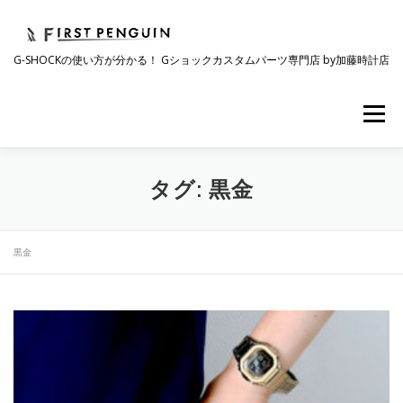
コ
ン
テ
G-SHOCKの使い方が分かる！ Gショックカスタムパーツ専門店 by加藤時計店
ン
ツ
へ
メニュー
ス
キ
ッ
プ
会社について
事業紹介
ワクワク企画
タグ:
黒金
時計コラム
ラインナップ
ショップリスト
黒金
採用情報