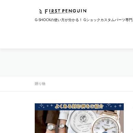
コ
ン
テ
G-SHOCKの使い方が分かる！ Gショックカスタムパーツ専門
ン
ツ
へ
ス
キ
ッ
プ
贈り物