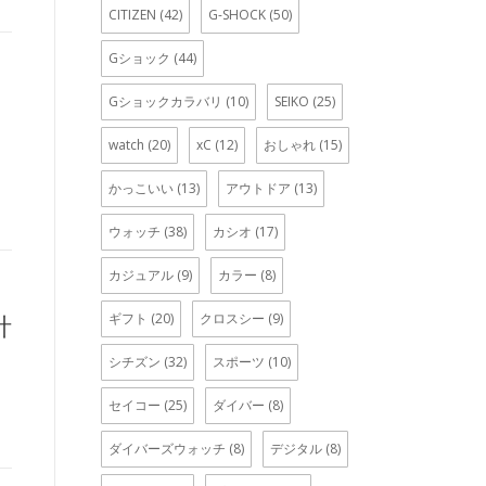
CITIZEN
(42)
G-SHOCK
(50)
Gショック
(44)
Gショックカラバリ
(10)
SEIKO
(25)
watch
(20)
xC
(12)
おしゃれ
(15)
かっこいい
(13)
アウトドア
(13)
ウォッチ
(38)
カシオ
(17)
カジュアル
(9)
カラー
(8)
ギフト
(20)
クロスシー
(9)
計
シチズン
(32)
スポーツ
(10)
セイコー
(25)
ダイバー
(8)
ダイバーズウォッチ
(8)
デジタル
(8)