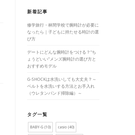
新着記事
修学旅行・林間学校で腕時計が必要に
なったら｜子どもに持たせる時計の選
び方
ス
デートにどんな腕時計をつける？“ち
ょうどいい”メンズ腕時計の選び方と
おすすめモデル
G-SHOCKは水洗いしても大丈夫？～
ベルトを水洗いする方法とお手入れ
（ウレタンバンド掃除編）～
タグ一覧
BABY-G
(10)
casio
(40)