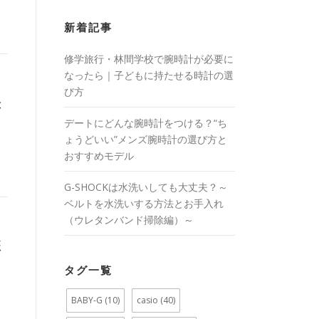
新着記事
修学旅行・林間学校で腕時計が必要に
なったら｜子どもに持たせる時計の選
び方
赤
デートにどんな腕時計をつける？“ち
ょうどいい”メンズ腕時計の選び方と
おすすめモデル
G-SHOCKは水洗いしても大丈夫？～
ベルトを水洗いする方法とお手入れ
（ウレタンバンド掃除編）～
彩
タグ一覧
BABY-G
(10)
casio
(40)