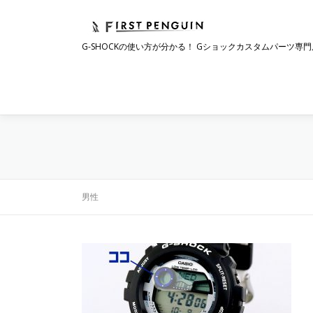
コ
ン
テ
G-SHOCKの使い方が分かる！ Gショックカスタムパーツ専門
ン
ツ
へ
ス
キ
ッ
プ
男性