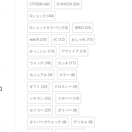
CITIZEN
(42)
G-SHOCK
(50)
Gショック
(44)
Gショックカラバリ
(10)
SEIKO
(25)
watch
(20)
xC
(12)
おしゃれ
(15)
かっこいい
(13)
アウトドア
(13)
ウォッチ
(38)
カシオ
(17)
カジュアル
(9)
カラー
(8)
ギフト
(20)
クロスシー
(9)
ロ
シチズン
(32)
スポーツ
(10)
セイコー
(25)
ダイバー
(8)
ダイバーズウォッチ
(8)
デジタル
(8)