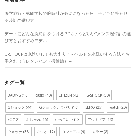
新着記事
修学旅行・林間学校で腕時計が必要になったら｜子どもに持たせ
る時計の選び方
デートにどんな腕時計をつける？“ちょうどいい”メンズ腕時計の選
び方とおすすめモデル
G-SHOCKは水洗いしても大丈夫？～ベルトを水洗いする方法とお
手入れ（ウレタンバンド掃除編）～
タグ一覧
BABY-G
(10)
casio
(40)
CITIZEN
(42)
G-SHOCK
(50)
Gショック
(44)
Gショックカラバリ
(10)
SEIKO
(25)
watch
(20)
xC
(12)
おしゃれ
(15)
かっこいい
(13)
アウトドア
(13)
ウォッチ
(38)
カシオ
(17)
カジュアル
(9)
カラー
(8)