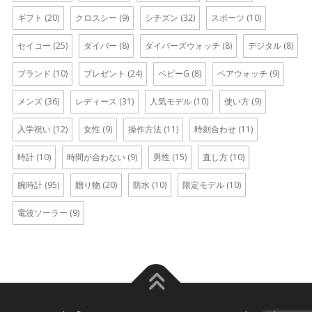
ギフト
(20)
クロスシー
(9)
シチズン
(32)
スポーツ
(10)
セイコー
(25)
ダイバー
(8)
ダイバーズウォッチ
(8)
デジタル
(8)
ブランド
(10)
プレゼント
(24)
ベビーG
(8)
ペアウォッチ
(9)
メンズ
(36)
レディース
(31)
人気モデル
(10)
使い方
(9)
入学祝い
(12)
女性
(9)
操作方法
(11)
時刻合わせ
(11)
時計
(10)
時間が合わない
(9)
男性
(15)
直し方
(10)
腕時計
(95)
贈り物
(20)
防水
(10)
限定モデル
(10)
電波ソーラー
(9)