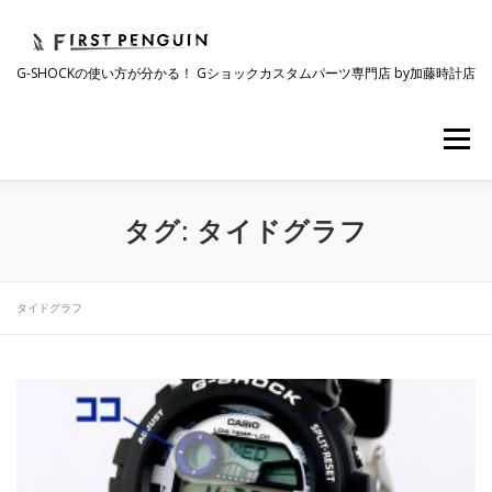
コ
ン
テ
G-SHOCKの使い方が分かる！ Gショックカスタムパーツ専門店 by加藤時計店
ン
ツ
へ
メニュー
ス
キ
ッ
プ
会社について
事業紹介
ワクワク企画
タグ:
タイドグラフ
時計コラム
ラインナップ
ショップリスト
タイドグラフ
採用情報