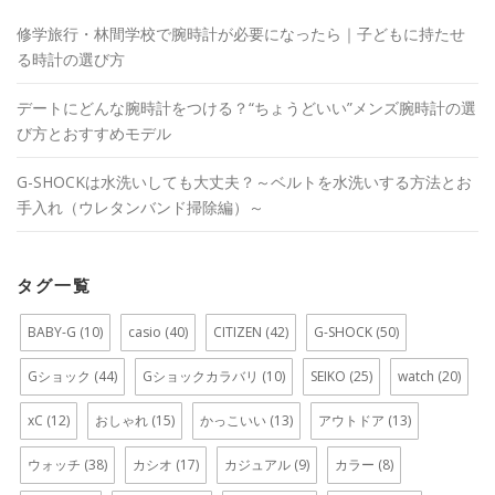
修学旅行・林間学校で腕時計が必要になったら｜子どもに持たせ
る時計の選び方
デートにどんな腕時計をつける？“ちょうどいい”メンズ腕時計の選
び方とおすすめモデル
G-SHOCKは水洗いしても大丈夫？～ベルトを水洗いする方法とお
手入れ（ウレタンバンド掃除編）～
タグ一覧
BABY-G
(10)
casio
(40)
CITIZEN
(42)
G-SHOCK
(50)
Gショック
(44)
Gショックカラバリ
(10)
SEIKO
(25)
watch
(20)
xC
(12)
おしゃれ
(15)
かっこいい
(13)
アウトドア
(13)
ウォッチ
(38)
カシオ
(17)
カジュアル
(9)
カラー
(8)