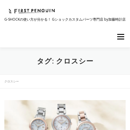
コ
ン
テ
G-SHOCKの使い方が分かる！ Gショックカスタムパーツ専門店 by加藤時計店
ン
ツ
へ
メニュー
ス
キ
ッ
プ
会社について
事業紹介
ワクワク企画
タグ:
クロスシー
時計コラム
ラインナップ
ショップリスト
クロスシー
採用情報