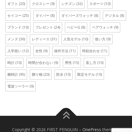
ギフト
(20)
クロスシー
(9)
シチズン
(32)
スポーツ
(10)
セイコー
(25)
ダイバー
(8)
ダイバーズウォッチ
(8)
デジタル
(8)
ブランド
(10)
プレゼント
(24)
ベビーG
(8)
ペアウォッチ
(9)
メンズ
(36)
レディース
(31)
人気モデル
(10)
使い方
(9)
入学祝い
(12)
女性
(9)
操作方法
(11)
時刻合わせ
(11)
時計
(10)
時間が合わない
(9)
男性
(15)
直し方
(10)
腕時計
(95)
贈り物
(20)
防水
(10)
限定モデル
(10)
電波ソーラー
(9)
Copyright © 2026 FIRST PENGUIN
–
OnePress
theme by