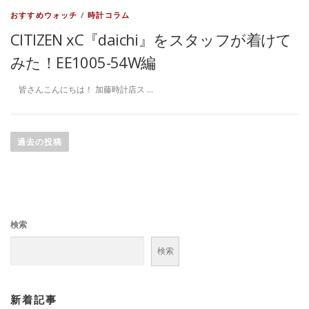
おすすめウォッチ
/
時計コラム
CITIZEN xC『daichi』をスタッフが着けて
みた！EE1005-54W編
皆さんこんにちは！ 加藤時計店ス …
投
稿
過去の投稿
ナ
ビ
ゲ
ー
検索
シ
ョ
検索
ン
新着記事