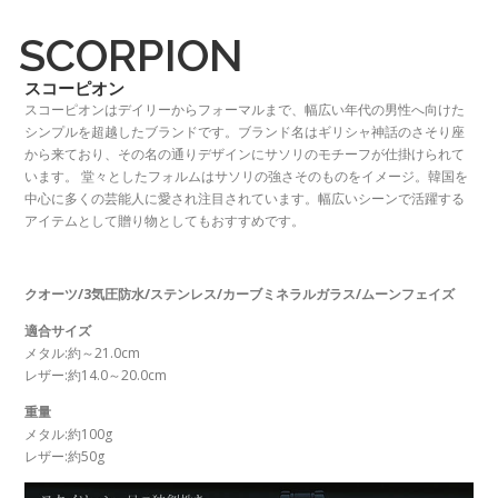
SCORPION
スコーピオン
スコーピオンはデイリーからフォーマルまで、幅広い年代の男性へ向けた
シンプルを超越したブランドです。ブランド名はギリシャ神話のさそり座
から来ており、その名の通りデザインにサソリのモチーフが仕掛けられて
います。 堂々としたフォルムはサソリの強さそのものをイメージ。韓国を
中心に多くの芸能人に愛され注目されています。幅広いシーンで活躍する
アイテムとして贈り物としてもおすすめです。
クオーツ/3気圧防水/ステンレス/カーブミネラルガラス/ムーンフェイズ
適合サイズ
メタル:約～21.0cm
レザー:約14.0～20.0cm
重量
メタル:約100g
レザー:約50g