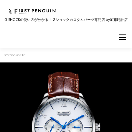
コ
ン
テ
G-SHOCKの使い方が分かる！ Gショックカスタムパーツ専門店 by加藤時計店
ン
ツ
へ
メニュー
ス
キ
ッ
プ
scorpion-sp3326
会社について
事業紹介
ワクワク企画
時計コラム
ラインナップ
ショップリスト
採用情報