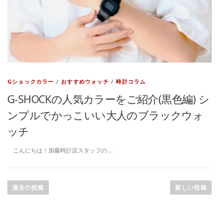
Gショックカラー
/
おすすめウォッチ
/
時計コラム
G-SHOCKの人気カラーをご紹介(黒色編) シ
ンプルでかっこいい大人のブラックウォ
ッチ
こんにちは！加藤時計店スタッフの …
投
稿
過去の投稿
新しい投稿
ナ
ビ