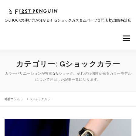
コ
ン
テ
G-SHOCKの使い方が分かる！ Gショックカスタムパーツ専門店 by加藤時計店
ン
ツ
へ
メニュー
ス
キ
ッ
プ
会社について
事業紹介
ワクワク企画
カテゴリー:
Gショックカラー
カラーバリエーションが豊富なGショック。それぞれ個性が光るカラーモデル
について注目した記事一覧になります。
時計コラム
ラインナップ
ショップリスト
時計コラム
>
Gショックカラー
採用情報