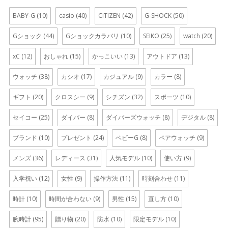
BABY-G
(10)
casio
(40)
CITIZEN
(42)
G-SHOCK
(50)
Gショック
(44)
Gショックカラバリ
(10)
SEIKO
(25)
watch
(20)
xC
(12)
おしゃれ
(15)
かっこいい
(13)
アウトドア
(13)
ウォッチ
(38)
カシオ
(17)
カジュアル
(9)
カラー
(8)
ギフト
(20)
クロスシー
(9)
シチズン
(32)
スポーツ
(10)
セイコー
(25)
ダイバー
(8)
ダイバーズウォッチ
(8)
デジタル
(8)
ブランド
(10)
プレゼント
(24)
ベビーG
(8)
ペアウォッチ
(9)
メンズ
(36)
レディース
(31)
人気モデル
(10)
使い方
(9)
入学祝い
(12)
女性
(9)
操作方法
(11)
時刻合わせ
(11)
時計
(10)
時間が合わない
(9)
男性
(15)
直し方
(10)
腕時計
(95)
贈り物
(20)
防水
(10)
限定モデル
(10)