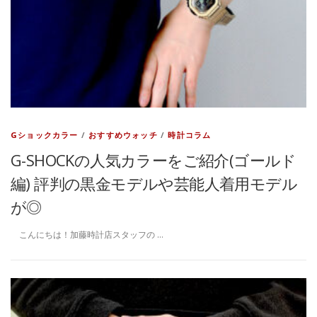
Gショックカラー
/
おすすめウォッチ
/
時計コラム
G-SHOCKの人気カラーをご紹介(ゴールド
編) 評判の黒金モデルや芸能人着用モデル
が◎
こんにちは！加藤時計店スタッフの …