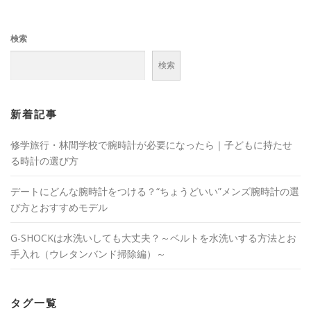
ゲ
ー
検索
シ
ョ
検索
ン
新着記事
修学旅行・林間学校で腕時計が必要になったら｜子どもに持たせ
る時計の選び方
デートにどんな腕時計をつける？“ちょうどいい”メンズ腕時計の選
び方とおすすめモデル
G-SHOCKは水洗いしても大丈夫？～ベルトを水洗いする方法とお
手入れ（ウレタンバンド掃除編）～
タグ一覧